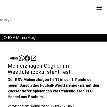
menu
Anzeige
©
RSV Meinerzhagen
open_in_new
Teilen:
Meinerzhagen-Gegner im
Westfalenpokal steht fest
Der RSV Meinerzhagen trifft in der 1. Runde der
neuen Saison des Fußball-Westfalenpokals auf den
klassentiefer spielenden Westfalenligisten YEG
Hassel aus Bochum.
Veröffentlicht:
Donnerstag, 17.09.2020 05:19