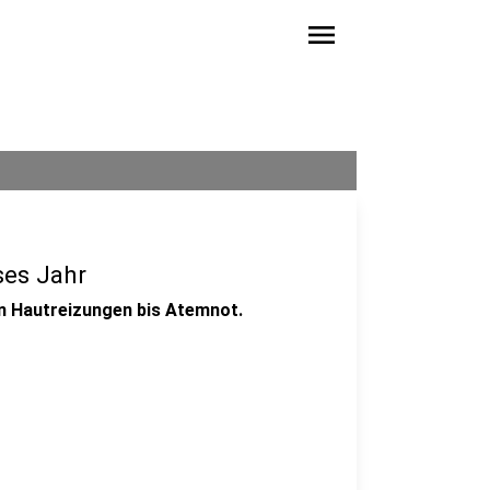
menu
ses Jahr
on Hautreizungen bis Atemnot.