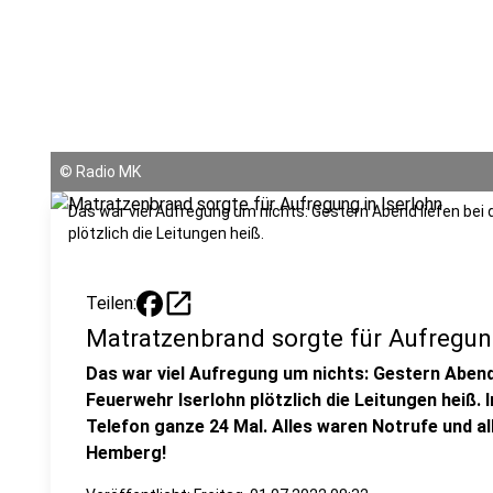
©
Radio MK
Das war viel Aufregung um nichts: Gestern Abend liefen bei 
plötzlich die Leitungen heiß.
open_in_new
Teilen:
Matratzenbrand sorgte für Aufregung
Das war viel Aufregung um nichts: Gestern Abend 
Feuerwehr Iserlohn plötzlich die Leitungen heiß. 
Telefon ganze 24 Mal. Alles waren Notrufe und al
Hemberg!