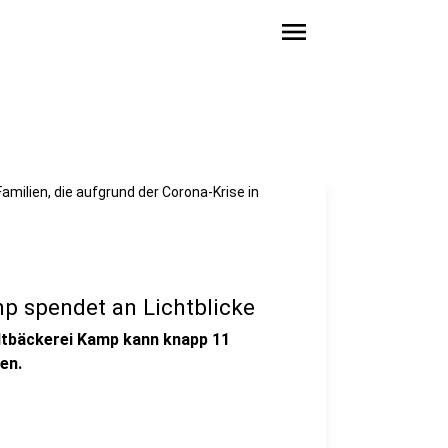
menu
milien, die aufgrund der Corona-Krise in
mp spendet an Lichtblicke
adtbäckerei Kamp kann knapp 11
en.