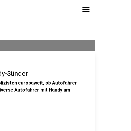
menu
dy-Sünder
olizisten europaweit, ob Autofahrer
diverse Autofahrer mit Handy am