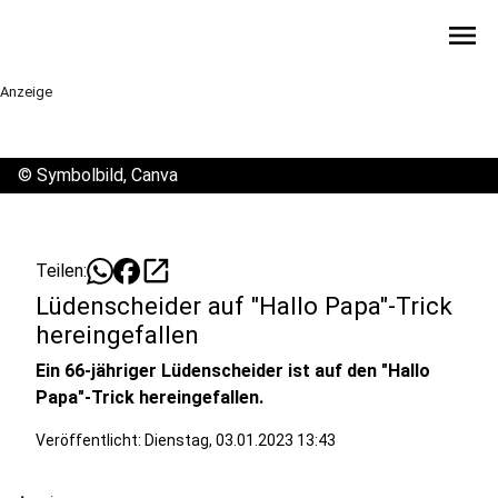
menu
Anzeige
©
Symbolbild, Canva
open_in_new
Teilen:
Lüdenscheider auf "Hallo Papa"-Trick
hereingefallen
Ein 66-jähriger Lüdenscheider ist auf den "Hallo
Papa"-Trick hereingefallen.
Veröffentlicht:
Dienstag, 03.01.2023 13:43