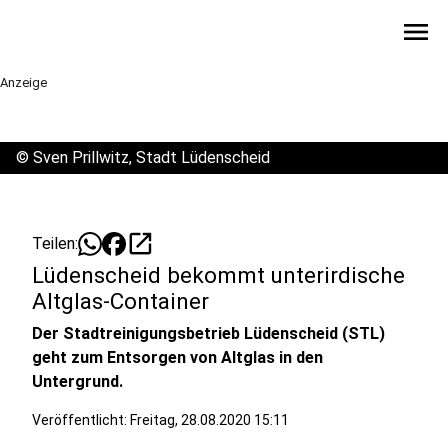
menu
Anzeige
©
Sven Prillwitz, Stadt Lüdenscheid
open_in_new
Teilen:
Lüdenscheid bekommt unterirdische
Altglas-Container
Der Stadtreinigungsbetrieb Lüdenscheid (STL)
geht zum Entsorgen von Altglas in den
Untergrund.
Veröffentlicht:
Freitag, 28.08.2020 15:11