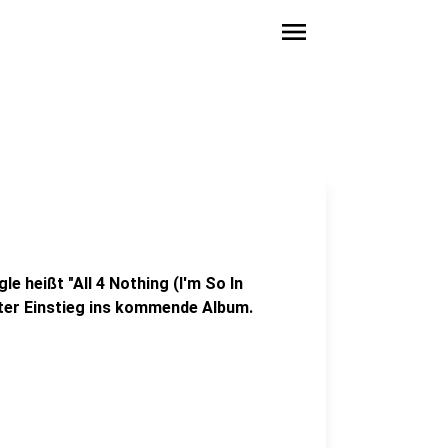
menu
e heißt "All 4 Nothing (I'm So In
uter Einstieg ins kommende Album.