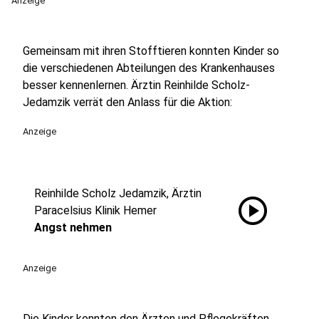
Anzeige
Gemeinsam mit ihren Stofftieren konnten Kinder so
die verschiedenen Abteilungen des Krankenhauses
besser kennenlernen. Ärztin Reinhilde Scholz-
Jedamzik verrät den Anlass für die Aktion:
Anzeige
Reinhilde Scholz Jedamzik, Ärztin
play_circle
Paracelsius Klinik Hemer
Angst nehmen
Anzeige
Die Kinder konnten den Ärzten und Pflegekräften