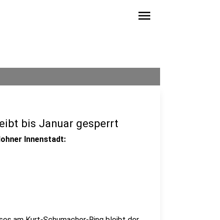
menu
eibt bis Januar gesperrt
lohner Innenstadt:
es am Kurt-Schumacher-Ring bleibt der