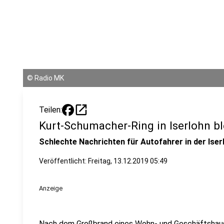
©
Radio MK
open_in_new
Teilen:
Kurt-Schumacher-Ring in Iserlohn bl
Schlechte Nachrichten für Autofahrer in der Iser
Veröffentlicht:
Freitag, 13.12.2019 05:49
Anzeige
Nach dem Großbrand eines Wohn- und Geschäftshaus