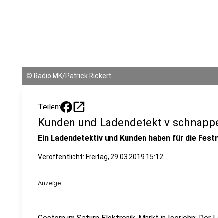
©
Radio MK/Patrick Rickert
open_in_new
Teilen:
Kunden und Ladendetektiv schnapp
Ein Ladendetektiv und Kunden haben für die Fes
Veröffentlicht:
Freitag, 29.03.2019 15:12
Anzeige
Gestern im Saturn Elektronik-Markt in Iserlohn: Der