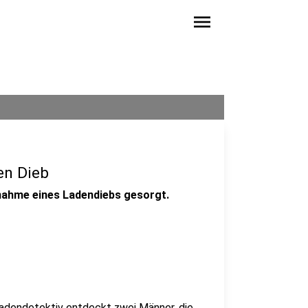
menu
en Dieb
tnahme eines Ladendiebs gesorgt.
 Ladendetektiv entdeckt zwei Männer, die