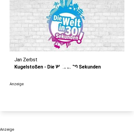
Jan Zerbst
play_circle
Kugelstoßen - Die Welt in 30 Sekunden
Anzeige
Anzeige