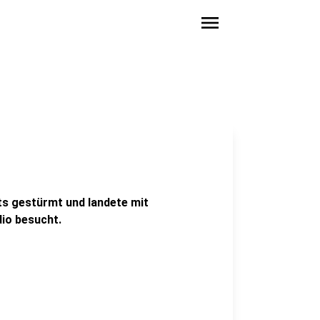
menu
rts gestürmt und landete mit
dio besucht.