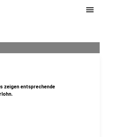
menu
as zeigen entsprechende
rlohn.