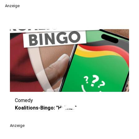
Anzeige
Comedy
play_circle
Koalitions-Bingo: "Helmut"
Anzeige