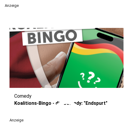
Anzeige
Comedy
play_circle
Koalitions-Bingo - die Comedy: "Endspurt"
Anzeige