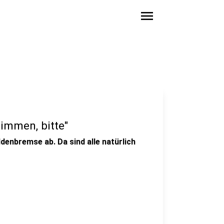
menu
timmen, bitte"
enbremse ab. Da sind alle natürlich