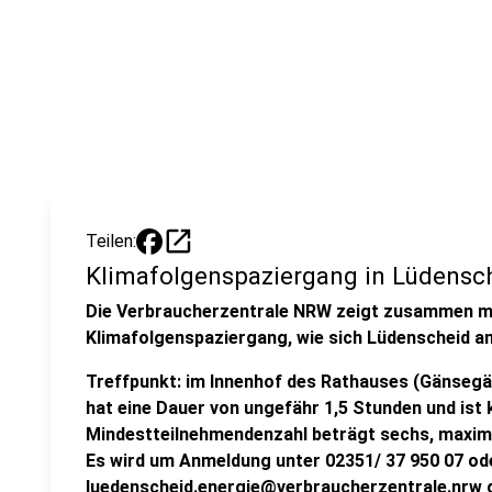
open_in_new
Teilen:
Klimafolgenspaziergang in Lüdensc
Die Verbraucherzentrale NRW zeigt zusammen mi
Klimafolgenspaziergang, wie sich Lüdenscheid a
Treffpunkt: im Innenhof des Rathauses (Gänsegä
hat eine Dauer von ungefähr 1,5 Stunden und ist 
Mindestteilnehmendenzahl beträgt sechs, maxima
Es wird um Anmeldung unter 02351/ 37 950 07 od
luedenscheid.energie@verbraucherzentrale.nrw 