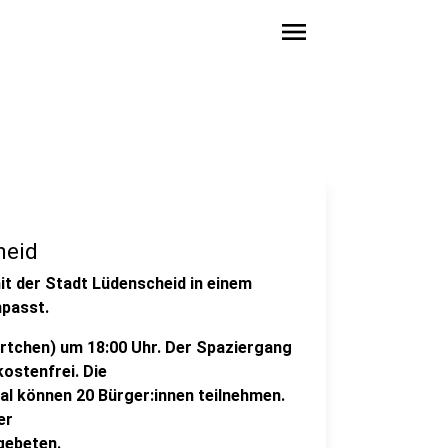
menu
heid
t der Stadt Lüdenscheid in einem
npasst.
rtchen) um 18:00 Uhr. Der Spaziergang
kostenfrei. Die
l können 20 Bürger:innen teilnehmen.
er
gebeten.