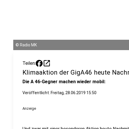
©
Radio MK
open_in_new
Teilen:
Klimaaktion der GigA46 heute Nach
Die A 46-Gegner machen wieder mobil:
Veröffentlicht:
Freitag, 28.06.2019 15:50
Anzeige
Und zwar mit einer besonderen Aktion heute Nachmi