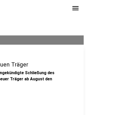
menu
euen Träger
 angekündigte Schließung des
 neuer Träger ab August den