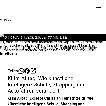
menu
Anzeige
©
picture alliance/dpa | Matthias Bein
Künstliche Intelligenz (KI) ist längst Teil unseres Alltags. Das
merken wir manchmal gar nicht, ist in vielen Fällen von Vorteil.
open_in_new
Teilen:
KI im Alltag: Wie künstliche
Intelligenz Schule, Shopping und
Autofahren verändert
KI im Alltag: Experte Christian Temath zeigt, wie
künstliche Intelligenz Schule, Shopping und