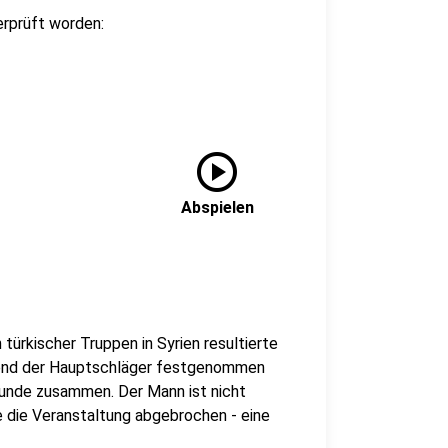
erprüft worden:
play_circle
Abspielen
ürkischer Truppen in Syrien resultierte
rend der Hauptschläger festgenommen
wunde zusammen. Der Mann ist nicht
e die Veranstaltung abgebrochen - eine