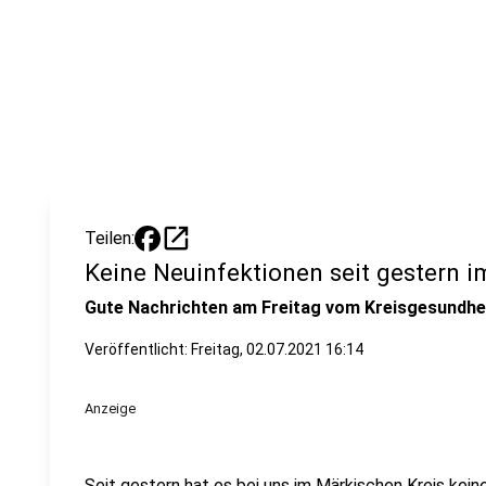
open_in_new
Teilen:
Keine Neuinfektionen seit gestern 
Gute Nachrichten am Freitag vom Kreisgesundhe
Veröffentlicht:
Freitag, 02.07.2021 16:14
Anzeige
Seit gestern hat es bei uns im Märkischen Kreis kei