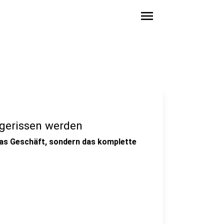
menu
bgerissen werden
das Geschäft, sondern das komplette