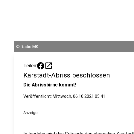
©
Radio MK
open_in_new
Teilen:
Karstadt-Abriss beschlossen
Die Abrissbirne kommt!
Veröffentlicht:
Mittwoch, 06.10.2021 05:41
Anzeige
In Iserlohn wird das Gebäude des ehemalige Karstad