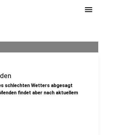
menu
nden
es schlechten Wetters abgesagt
Menden findet aber nach aktuellem