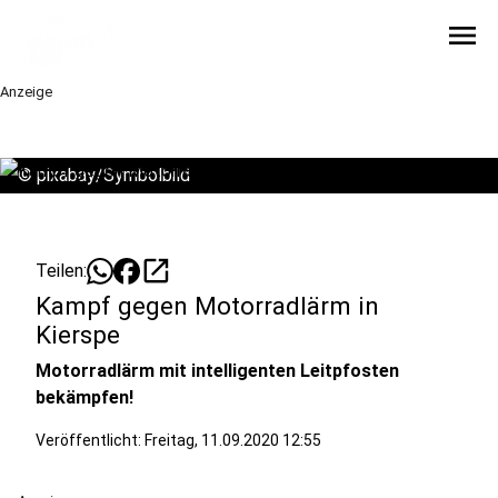
menu
Anzeige
©
pixabay/Symbolbild
open_in_new
Teilen:
Kampf gegen Motorradlärm in
Kierspe
Motorradlärm mit intelligenten Leitpfosten
bekämpfen!
Veröffentlicht:
Freitag, 11.09.2020 12:55