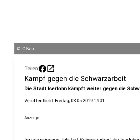
©
IG Bau
open_in_new
Teilen:
Kampf gegen die Schwarzarbeit
Die Stadt Iserlohn kämpft weiter gegen die Schw
Veröffentlicht:
Freitag, 03.05.2019 14:01
Anzeige
Im vergangenen Jahr hat Schwarzarbeit die Iserlohne