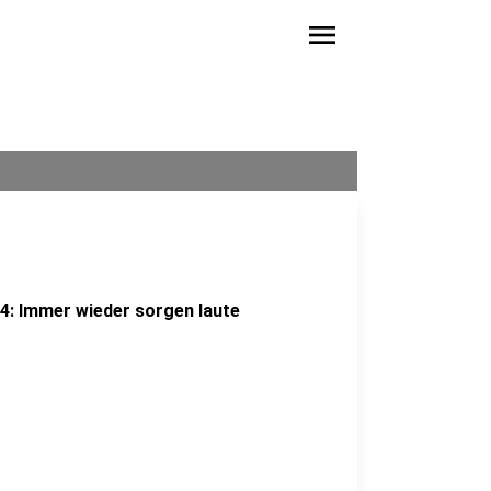
menu
54: Immer wieder sorgen laute