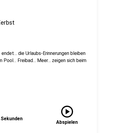
Zerbst
endet… die Urlaubs-Erinnerungen bleiben
 im Pool… Freibad… Meer… zeigen sich beim
play_circle
0 Sekunden
Abspielen