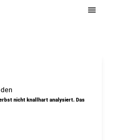
menu
nden
erbst nicht knallhart analysiert. Das