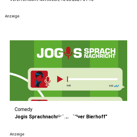
Anzeige
Comedy
play_circle
Jogis Sprachnachricht: "Oliver Bierhoff"
Anzeige