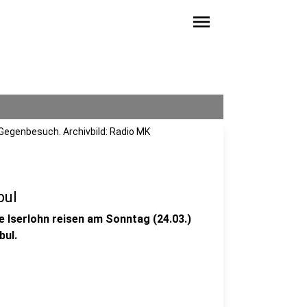
menu
n Gegenbesuch. Archivbild: Radio MK
bul
e Iserlohn reisen am Sonntag (24.03.)
bul.