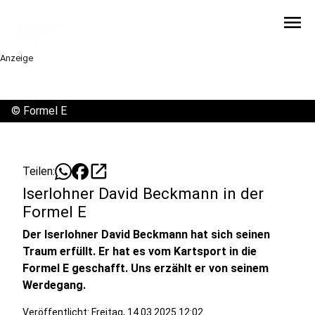
menu
Anzeige
©
Formel E
open_in_new
Teilen:
Iserlohner David Beckmann in der
Formel E
Der Iserlohner David Beckmann hat sich seinen
Traum erfüllt. Er hat es vom Kartsport in die
Formel E geschafft. Uns erzählt er von seinem
Werdegang.
Veröffentlicht:
Freitag, 14.03.2025 12:02