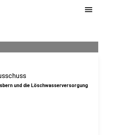
menu
usschuss
esbern und die Löschwasserversorgung