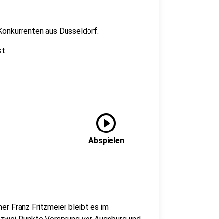
Konkurrenten aus Düsseldorf.
st.
play_circle
Abspielen
er Franz Fritzmeier bleibt es im
m zwei Punkte Vorsprung vor Augsburg und