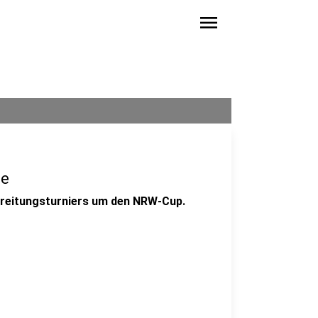
menu
le
bereitungsturniers um den NRW-Cup.