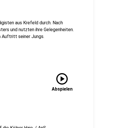
igisten aus Krefeld durch. Nach
ters und nutzten ihre Gelegenheiten.
Auftritt seiner Jungs.
play_circle
Abspielen
f die Kölner Haie. / AnS