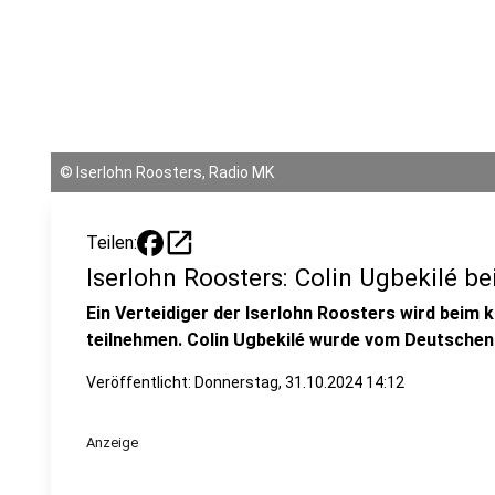
©
Iserlohn Roosters, Radio MK
open_in_new
Teilen:
Iserlohn Roosters: Colin Ugbekilé b
Ein Verteidiger der Iserlohn Roosters wird bei
teilnehmen. Colin Ugbekilé wurde vom Deutschen
Veröffentlicht:
Donnerstag, 31.10.2024 14:12
Anzeige