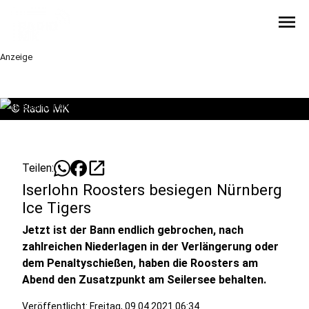
menu
Anzeige
©
Radio MK
open_in_new
Teilen:
Iserlohn Roosters besiegen Nürnberg
Ice Tigers
Jetzt ist der Bann endlich gebrochen, nach
zahlreichen Niederlagen in der Verlängerung oder
dem Penaltyschießen, haben die Roosters am
Abend den Zusatzpunkt am Seilersee behalten.
Veröffentlicht:
Freitag, 09.04.2021 06:34