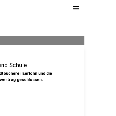
menu
und Schule
dtbücherei Iserlohn und die
svertrag geschlossen.