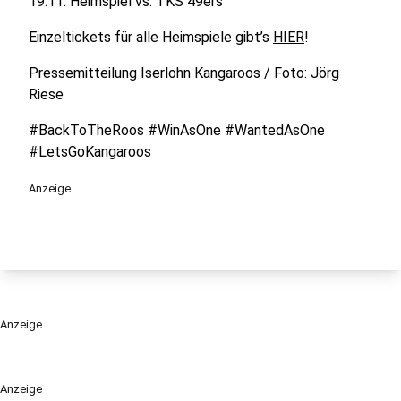
19.11. Heimspiel vs. TKS 49ers
Einzeltickets für alle Heimspiele gibt’s
HIER
!
Pressemitteilung Iserlohn Kangaroos / Foto: Jörg
Riese
#BackToTheRoos #WinAsOne #WantedAsOne
#LetsGoKangaroos
Anzeige
Anzeige
Anzeige