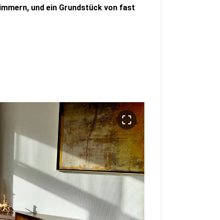
Zimmern, und ein Grundstück von fast
crop_free