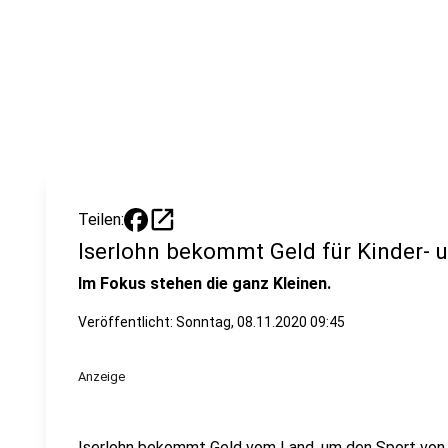
open_in_new
Teilen:
Iserlohn bekommt Geld für Kinder-
Im Fokus stehen die ganz Kleinen.
Veröffentlicht:
Sonntag, 08.11.2020 09:45
Anzeige
Iserlohn bekommt Geld vom Land, um den Sport von 