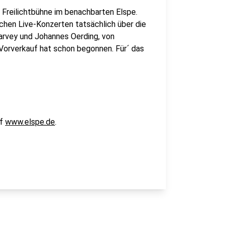
r Freilichtbühne im benachbarten Elspe.
eichen Live-Konzerten tatsächlich über die
Garvey und Johannes Oerding, von
Vorverkauf hat schon begonnen. Für´ das
uf
www.elspe.de
.