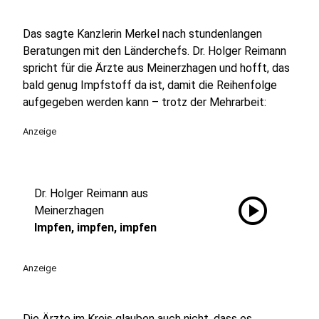
Das sagte Kanzlerin Merkel nach stundenlangen
Beratungen mit den Länderchefs. Dr. Holger Reimann
spricht für die Ärzte aus Meinerzhagen und hofft, das
bald genug Impfstoff da ist, damit die Reihenfolge
aufgegeben werden kann – trotz der Mehrarbeit:
Anzeige
Dr. Holger Reimann aus
play_circle
Meinerzhagen
Impfen, impfen, impfen
Anzeige
Die Ärzte im Kreis glauben auch nicht, dass es