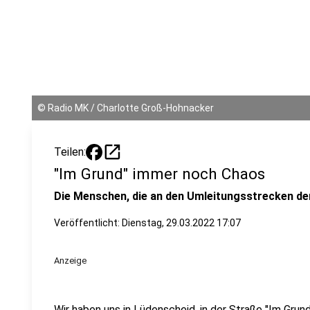
©
Radio MK / Charlotte Groß-Hohnacker
open_in_new
Teilen:
"Im Grund" immer noch Chaos
Die Menschen, die an den Umleitungsstrecken der
Veröffentlicht:
Dienstag, 29.03.2022 17:07
Anzeige
Wir haben uns in Lüdenscheid, in der Straße "Im Gru