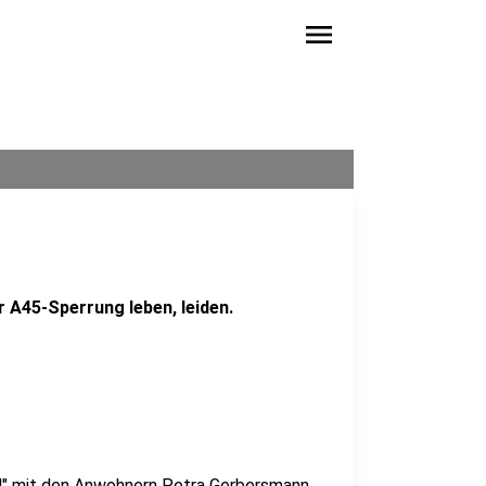
menu
 A45-Sperrung leben, leiden.
nd" mit den Anwohnern Petra Gerbersmann,