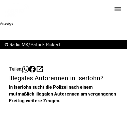
menu
Anzeige
©
Radio MK/Patrick Rickert
open_in_new
Teilen:
Illegales Autorennen in Iserlohn?
In Iserlohn sucht die Polizei nach einem
mutmaßlich illegalen Autorennen am vergangenen
Freitag weitere Zeugen.