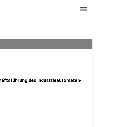
menu
schäftsführung des Industrieautomaten-