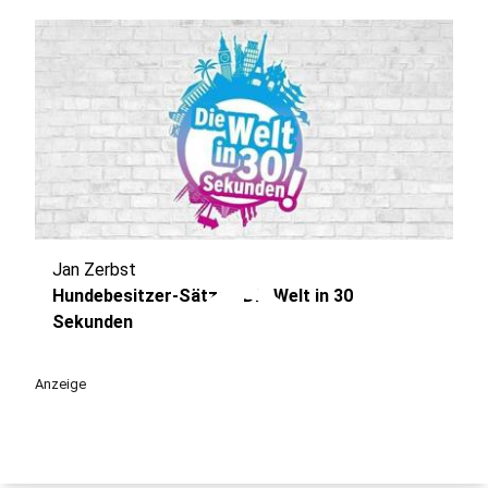
Jan Zerbst
play_circle
Hundebesitzer-Sätze - Die Welt in 30
Sekunden
Anzeige