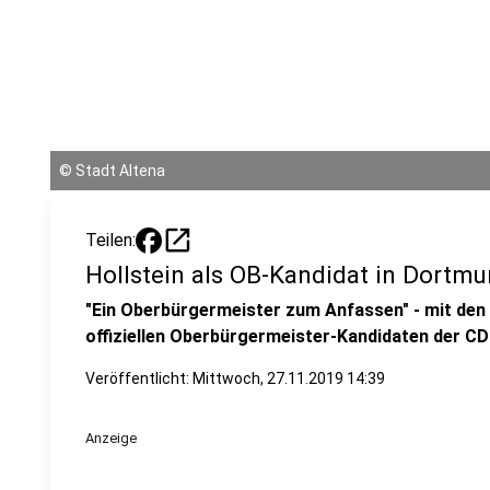
©
Stadt Altena
open_in_new
Teilen:
Hollstein als OB-Kandidat in Dortm
"Ein Oberbürgermeister zum Anfassen" - mit den 
offiziellen Oberbürgermeister-Kandidaten der C
Veröffentlicht:
Mittwoch, 27.11.2019 14:39
Anzeige