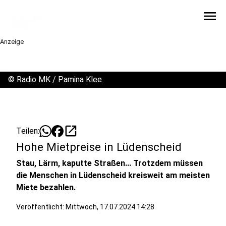
menu
Anzeige
©
Radio MK / Pamina Klee
open_in_new
Teilen:
Hohe Mietpreise in Lüdenscheid
Stau, Lärm, kaputte Straßen... Trotzdem müssen
die Menschen in Lüdenscheid kreisweit am meisten
Miete bezahlen.
Veröffentlicht:
Mittwoch, 17.07.2024 14:28